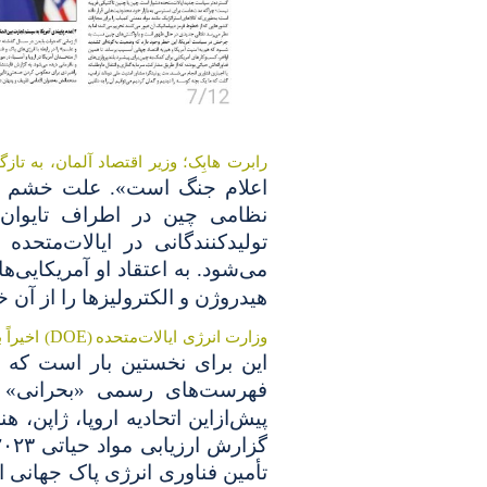
رابرت هابِک؛ وزیر اقتصاد آلمان، به تا
اعلام جنگ است». علت خشم هاب
نظامی چین در اطراف تایوان، بل
تولیدکنندگانی در ایالات‌متح
می‌شود. به اعتقاد او آمریکایی‌
هیدروژن و الکترولیزها را از آن خ
DOE
وزارت انرژی ایالات‌متحده
(
) اخیرا
این برای نخستین بار است که ی
فهرست‌های رسمی «بحرانی» خ
پیش‌ازاین اتحادیه اروپا، ژاپن، ه
تأمین فناوری انرژی پاک جهانی ار