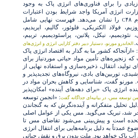
یادی را برای فناوری‌های انرژی پاک به وجود
رت انرژی آمریکا واجد شرایط بودن اعتبارات
۴۸
رم
را نشان می‌دهد. فهرست نهایی شامل
C
یم، فولاد الکتریکی، فلوئور، گالیم، ایریدیم،
 نئودیمیم، نیکل، پلاتین، پراسئودیمیم، تربیم،
.
الخاندرو مورنو، دستیار دبیر دفتر کارایی انرژی و انرژی‌های
: «ازآنجاکه کشور ما به گذار به اقتصاد انرژی پاک
که زنجیره‌های تأمین مواد حیاتی موردنیاز برای
ای تولید، انتقال، ذخیره‌سازی و استفاده نهایی از
یدی، توربین‌های بادی، نیروگاه‌های تجدیدپذیر و
. مورنو گفت، شناسایی و کاهش بحران مواد در
ه انرژی پاک «برای دهه‌های آینده» امکان‌پذیر
: «انجمن توسعه
جمن توسعه مس، در بیانیه‌ای جداگانه گفت
لیل تحلیل متفکرانه و آینده‌نگرش که به گنجاندن
 شد، تبریک می‌گوید. مس یکی از عوامل اصلی
متحده است و پیش‌بینی می‌شود تقاضای مس تا
ین موضوع عمدتاً به دلیل برنامه‌هایی برای انتقال انرژی
آب پاک خواهد بود. ملت بدون برق و نقش حیاتی