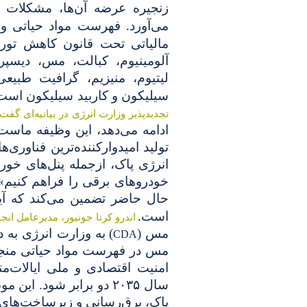
زنجیره عرضه آن‌ها، مشکلات ز
.
می‌آورد
فهرست مواد حیاتی وزا
مالیاتی تحت قانون کاهش تو
آلومینیوم، کبالت، مس، دیسپروز
لیتیوم، منیزیم، گرافیت طبیعی،
سیلیکون و کاربید سیلیکون است
تجدیدپذیر وزارت انرژی در بیانیه‌ای گفت
ادامه می‌دهد، این وظیفه ماست 
تولید امیدوارکننده‌ترین فناوری‌ه
انرژی پاک، ازجمله پنل‌های خورش
خودروهای برقی را فراهم کنیم»
حال حاضر تضمین می‌کند که آیند
.
است
اندرو کرتا جونیور، مدیرعامل ان
مس (
)
به وزارت انرژی به د
CDA
مس در فهرست مواد حیاتی منجر
امنیت اقتصادی و ملی ایالات‌
سال ۲۰۳۵ دو برابر شود. ا
پاک، برق‌رسانی و زیرساخت‌های 