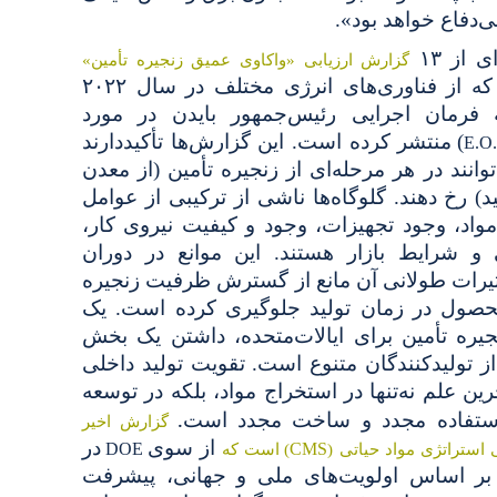
ی‌دفاع خواهد بود».
 از ۱۳
گزارش ارزیابی «واکاوی عمیق زنجیره تأمین»
مربوط به زنجیره‌های تأمین را که از فناوری‌های انرژی مختلف در سال ۲۰۲۲
ه فرمان اجرایی رئیس‌جمهور بایدن در مورد
)
منتشر کرده است. این گزارش‌ها تأکیددارند
E.O
وانند در هر مرحله‌ای از زنجیره تأمین (از معدن
د) رخ دهند. گلوگاه‌ها ناشی از ترکیبی از عوامل
اد، وجود تجهیزات، وجود و کیفیت نیروی کار،
و شرایط بازار هستند. این موانع در دوران
تأثیرات طولانی آن مانع از گسترش ظرفیت زنجیره
 محصول در زمان تولید جلوگیری کرده است. یک
ره تأمین برای ایالات‌متحده، داشتن یک بخش
از تولیدکنندگان متنوع است. تقویت تولید داخلی
ین علم نه‌تنها در استخراج مواد، بلکه در توسعه
.
 استفاده مجدد و ساخت مجدد است
گزارش اخیر
از سوی
در
DOE
CMS
 استراتژی مواد حیاتی (
)
است که
ال‌های ۲۰۱۰، ۲۰۱۱ و ۲۰۱۹ بر اساس اولویت‌های ملی و جهانی، پیشرفت